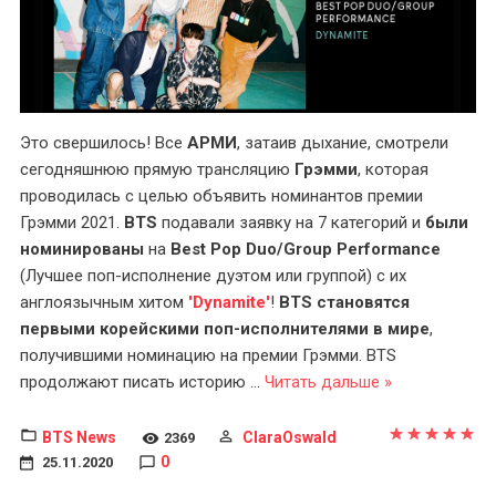
Это свершилось! Все
АРМИ
, затаив дыхание, смотрели
сегодняшнюю прямую трансляцию
Грэмми
, которая
проводилась с целью объявить номинантов премии
Грэмми 2021.
BTS
подавали заявку на 7 категорий и
были
номинированы
на
Best Pop Duo/Group Performance
(Лучшее поп-исполнение дуэтом или группой) с их
англоязычным хитом
'Dynamite'
!
BTS становятся
первыми корейскими поп-исполнителями в мире
,
получившими номинацию на премии Грэмми. BTS
продолжают писать историю
...
Читать дальше »
BTS News
ClaraOswald
2369
0
25.11.2020