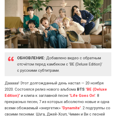
ОБНОВЛЕНИЕ:
Добавлено видео с обратным
отсчётом перед камбеком с 'BE (Deluxe Edition)'
с русскими субтитрами.
Дааааа! Этот долгожданный день настал — 20 ноября
2020. Состоялся релиз нового альбома
BTS
'BE (Deluxe
Edition)'
и клипа к заглавной песне
'Life Goes On'
. 8
прекрасных песен, 7 из которых абсолютно новые и одна
всеми обожаемый «энергетик»
'Dynamite'
. 2 подгруппы со
своими песнями: Шуга, Джей-Хоуп, Чимин и Ви с песней