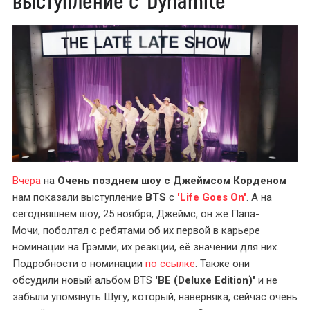
Вчера
на
Очень позднем шоу с Джеймсом Корденом
нам показали выступление
BTS
с
'Life Goes On'
. А на
сегодняшнем шоу, 25 ноября, Джеймс, он же Папа-
Мочи, поболтал с ребятами об их первой в карьере
номинации на Грэмми, их реакции, её значении для них.
Подробности о номинации
по ссылке
. Также они
обсудили новый альбом BTS
'BE (Deluxe Edition)'
и не
забыли упомянуть Шугу, который, наверняка, сейчас очень