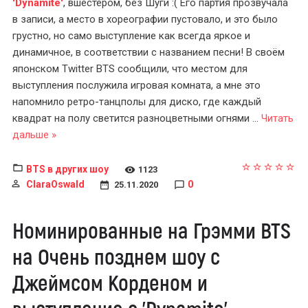
'Dynamite'
, вшестером, без Шуги :( Его партия прозвучала
в записи, а место в хореографии пустовало, и это было
грустно, но само выступление как всегда яркое и
динамичное, в соответствии с названием песни! В своём
японском Twitter BTS сообщили, что местом для
выступления послужила игровая комната, а мне это
напомнило ретро-танцполы для диско, где каждый
квадрат на полу светится разноцветными огнями
...
Читать
дальше »
BTS в других шоу
1123
ClaraOswald
0
25.11.2020
Номинированные на Грэмми BTS
на Очень позднем шоу с
Джеймсом Корденом и
выступление с 'Dynamite'