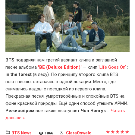
BTS
подарили нам третий вариант клипа к заглавной
песне альбома
'BE (Deluxe Edition)'
— клип
'Life Goes On'
:
in the forest
(в лесу). По принципу второго клипа BTS
поют песню, оставаясь в одной локации. Место, где
снимались кадры с поездкой из первого клипа.
Прекрасная песня, умиротворённые и спокойные BTS на
фоне красивой природы. Ещё один способ утешить АРМИ.
Режиссёром
всё также выступает
Чон Чонгук
...
Читать
дальше »
BTS News
ClaraOswald
1866