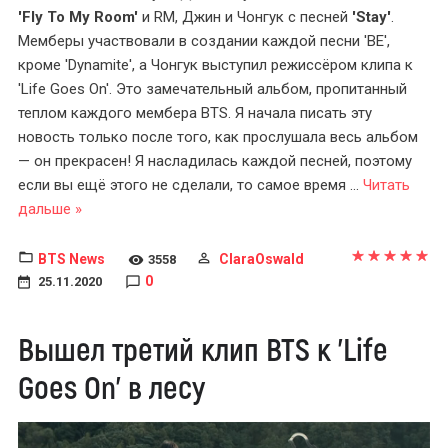
'Fly To My Room'
и RM, Джин и Чонгук с песней
'Stay'
.
Мемберы участвовали в создании каждой песни 'BE',
кроме 'Dynamite', а Чонгук выступил режиссёром клипа к
'Life Goes On'. Это замечательный альбом, пропитанный
теплом каждого мембера BTS. Я начала писать эту
новость только после того, как прослушала весь альбом
— он прекрасен! Я насладилась каждой песней, поэтому
если вы ещё этого не сделали, то самое время
...
Читать
дальше »
BTS News
ClaraOswald
3558
0
25.11.2020
Вышел третий клип BTS к 'Life
Goes On' в лесу