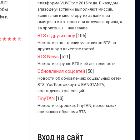
удет
платформе VLIVE.tv с 2015 года. В каждом
тобы
эпизоде участники выполняют миссии,
испытания и много других заданий, за
уги,
выигрыш в которых они получают призы, а
за проигрыш — наказание.
BTS в других шоу
[105]
Новости о появлении участников BTS на
других шоу в качестве гостей.
BTS News
[511]
Новости о группе BTS и её деятельности.
Обновления соцсетей
[50]
Новости об обновлениях социальных сетей
BTS, YouTube аккаунта BANGTANTV,
проведении трансляций.
TinyTAN
[13]
Новости о крошках TinyTAN, персонажах
навеянных образами BTS.
Вход на сайт