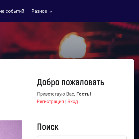
ие событий
Разное
keyboard_arrow_down
Добро пожаловать
Приветствую Вас
,
Гость
!
Регистрация
|
Вход
Поиск