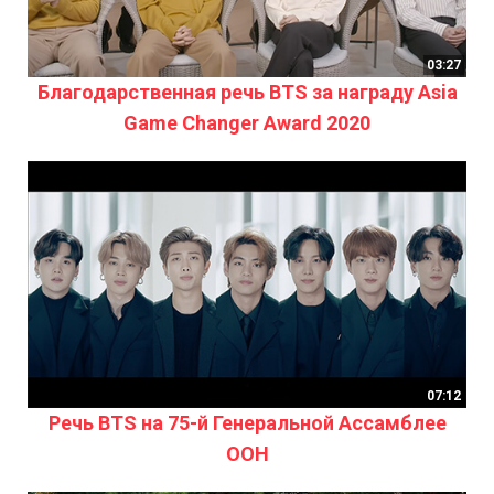
03:27
Благодарственная речь BTS за награду Asia
Game Changer Award 2020
07:12
Речь BTS на 75-й Генеральной Ассамблее
ООН