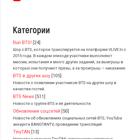
Категории
Run BTS!
[24]
Шоу с BTS, которое транслируется на платформе VLIVE.tv с
2015 года. В каждом эпизоде участники выполняют
миссии, испытания и много других заданий, за выигрыш в
которых они получают призы, а за проигрыш — наказание.
BTS в других шоу
[105]
Новости о появлении участников BTS на других шоу в
качестве гостей.
BTS News
[511]
Новости о группе BTS и её деятельности.
Обновления соцсетей
[50]
Новости об обновлениях социальных сетей BTS, YouTube
аккаунта BANGTANTV, проведении трансляций.
TinyTAN
[13]
Новости о крошках TinyTAN, персонажах навеянных