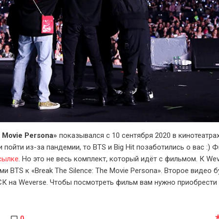
e Movie Persona»
показывался с 10 сентября 2020 в кинотеатра
 пойти из-за пандемии, то BTS и Big Hit позаботились о вас :) 
сылке
. Но это не весь комплект, который идёт с фильмом. К We
 BTS к «Break The Silence: The Movie Persona». Второе видео 
СК на Weverse. Чтобы посмотреть фильм вам нужно приобрести 
0