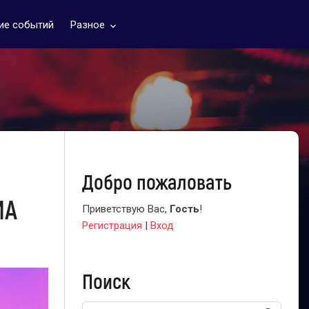
ие событий
Разное
keyboard_arrow_down
Добро пожаловать
МА
Приветствую Вас
,
Гость
!
Регистрация
|
Вход
Поиск