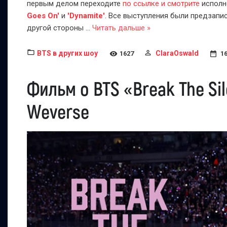
первым делом переходите
по ссылке и смотрите
исполн
Goes On'
и
'Dynamite'
. Все выступления были предзапис
другой стороны
...
Читать дальше »
BTS в других шоу
ClaraOswald
1627
16
Фильм о BTS «Break The Si
Weverse