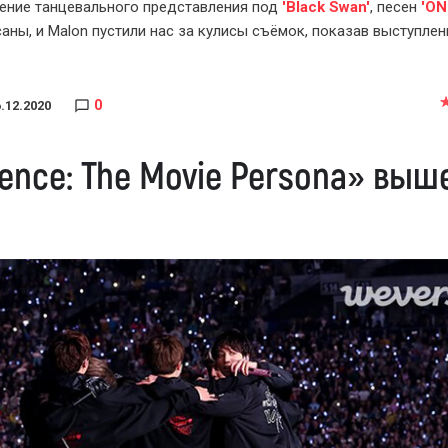
ение танцевального представления под
'Black Swan'
, песен
'ON
аны, и Malon пустили нас за кулисы съёмок, показав выступлен
0
.12.2020
lence: The Movie Persona» выш