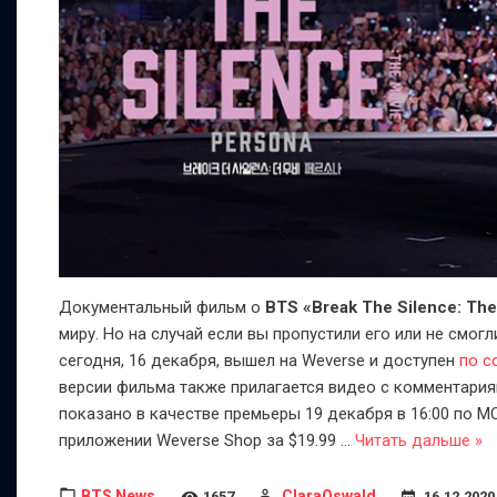
Документальный фильм о
BTS
«Break The Silence: Th
миру. Но на случай если вы пропустили его или не смогли
сегодня, 16 декабря, вышел на Weverse и доступен
по с
версии фильма также прилагается видео с комментариями
показано в качестве премьеры 19 декабря в 16:00 по М
приложении Weverse Shop за $19.99
...
Читать дальше »
BTS News
ClaraOswald
1657
16.12.2020