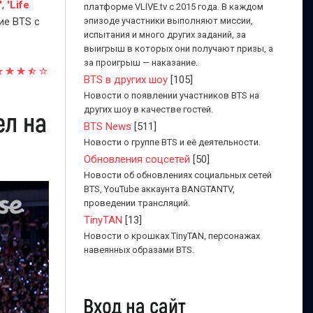
'
,
'Life
платформе VLIVE.tv с 2015 года. В каждом
ие BTS с
эпизоде участники выполняют миссии,
испытания и много других заданий, за
выигрыш в которых они получают призы, а
за проигрыш — наказание.
BTS в других шоу
[105]
Новости о появлении участников BTS на
других шоу в качестве гостей.
ел на
BTS News
[511]
Новости о группе BTS и её деятельности.
Обновления соцсетей
[50]
Новости об обновлениях социальных сетей
BTS, YouTube аккаунта BANGTANTV,
проведении трансляций.
TinyTAN
[13]
Новости о крошках TinyTAN, персонажах
навеянных образами BTS.
Вход на сайт