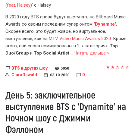
(feat. Halsey)’
с Halsey.
В 2020 году BTS снова будут выступать на Billboard Music
Awards со своим последним супер-хитом
'Dynamite'
.
Скорее всего, это будет живое, но виртуальное,
выступление, как на
MTV Video Music Awards 2020
. Кроме
этого, они снова номинированы в 2-х категориях:
Top
Duo/Group
и
Top Social Artist
...
Читать дальше »
BTS в других шоу
5050
ClaraOswald
0
03.10.2020
День 5: заключительное
выступление BTS с 'Dynamite' на
Ночном шоу с Джимми
Фэллоном