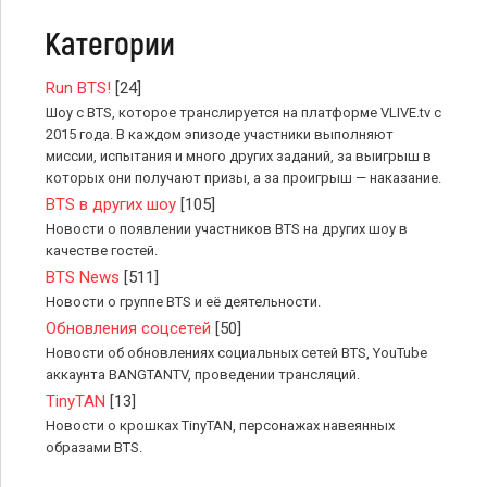
Категории
Run BTS!
[24]
Шоу с BTS, которое транслируется на платформе VLIVE.tv с
2015 года. В каждом эпизоде участники выполняют
миссии, испытания и много других заданий, за выигрыш в
которых они получают призы, а за проигрыш — наказание.
BTS в других шоу
[105]
Новости о появлении участников BTS на других шоу в
качестве гостей.
BTS News
[511]
Новости о группе BTS и её деятельности.
Обновления соцсетей
[50]
Новости об обновлениях социальных сетей BTS, YouTube
аккаунта BANGTANTV, проведении трансляций.
TinyTAN
[13]
Новости о крошках TinyTAN, персонажах навеянных
образами BTS.