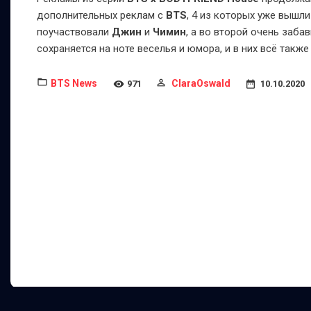
дополнительных реклам с
BTS
, 4 из которых уже вышли
поучаствовали
Джин
и
Чимин
, а во второй очень заба
сохраняется на ноте веселья и юмора, и в них всё так
BTS News
ClaraOswald
971
10.10.2020