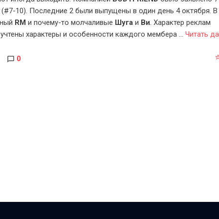
 (#7-10). Последние 2 были выпущены в один день 4 октября. В
вный
RM
и почему-то молчаливые
Шуга
и
Ви
. Характер реклам
же учтены характеры и особенности каждого мембера
...
Читать да
0