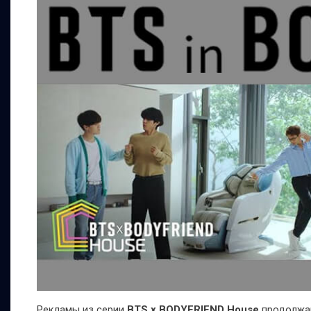
Рекламы из серии
BTS x BODYFRIEND House
продолжаю