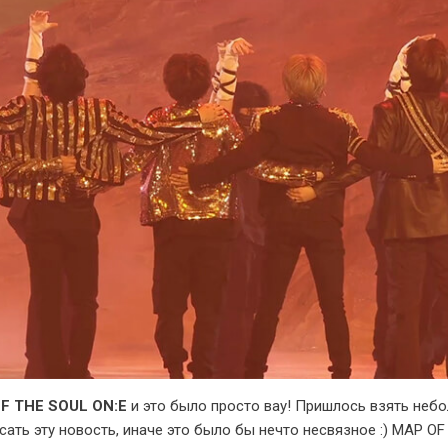
F THE SOUL ON:E
и это было просто вау! Пришлось взять неб
сать эту новость, иначе это было бы нечто несвязное :) MAP O