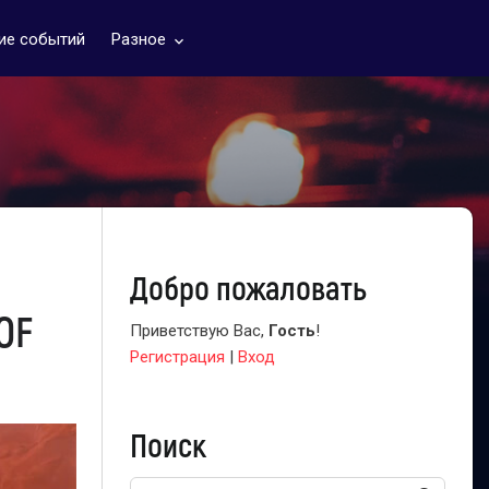
ие событий
Разное
keyboard_arrow_down
Добро пожаловать
OF
Приветствую Вас
,
Гость
!
Регистрация
|
Вход
Поиск