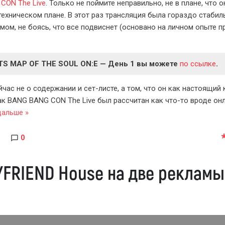
CON The Live
. Только не поймите неправильно, не в плане, что о
техническом плане. В этот раз трансляция была гораздо стабил
м, не боясь, что все подвиснет (основано на личном опыте 
TS MAP OF THE SOUL ON:E — День 1 вы можете
по ссылке
.
йчас не о содержании и сет-листе, а том, что он как настоящий
как BANG BANG CON The Live был рассчитан как что-то вроде он
дальше »
0
DYFRIEND House на две рекламы