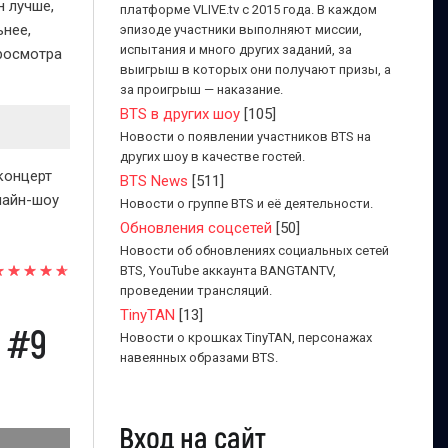
н лучше,
платформе VLIVE.tv с 2015 года. В каждом
ьнее,
эпизоде участники выполняют миссии,
испытания и много других заданий, за
просмотра
выигрыш в которых они получают призы, а
за проигрыш — наказание.
BTS в других шоу
[105]
Новости о появлении участников BTS на
других шоу в качестве гостей.
 концерт
BTS News
[511]
лайн-шоу
Новости о группе BTS и её деятельности.
Обновления соцсетей
[50]
Новости об обновлениях социальных сетей
BTS, YouTube аккаунта BANGTANTV,
проведении трансляций.
TinyTAN
[13]
 #9
Новости о крошках TinyTAN, персонажах
навеянных образами BTS.
Вход на сайт