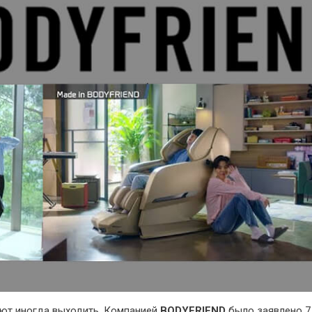
т иногда выходить. Компанией
BODYFRIEND
было заявлено 7