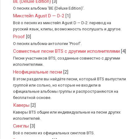
BE (Deluxe Edition)
[3]
О песнях альбома 'BE (Deluxe Edition)'.
Микстейп Agust D — D-2
[1]
Всё о песнях из микстейп Agust D — D-2: перевод на
русский язык, клипы, возможность послушать и другое.
Proof
[0]
О песнях альбома-антологии 'Proof'.
Совместные песни BTS с другими исполнителями
[4]
Песни участников BTS, созданные совместно с другими
исполнителями.
Неофициальные песни
[2]
В этом разделе вы найдёте песни, который BTS выпустили
группой или сольно, но которые не входили в
официальные альбомы группы и распространяются на
бесплатной основе.
Каверы
[2]
Каверы BTS общие или индивидуальные на песни других
исполнителей.
Синглы
[3]
Всё о песнях из официальных синглов BTS.