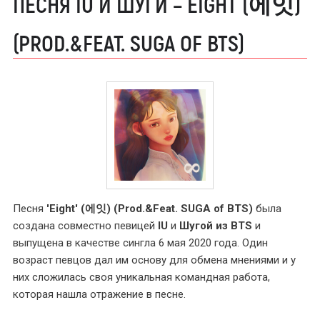
ПЕСНЯ IU И ШУГИ – EIGHT (에잇)
(PROD.&FEAT. SUGA OF BTS)
Песня
'Eight' (에잇) (Prod.&Feat. SUGA of BTS)
была
создана совместно певицей
IU
и
Шугой из BTS
и
выпущена в качестве сингла 6 мая 2020 года. Один
возраст певцов дал им основу для обмена мнениями и у
них сложилась своя уникальная командная работа,
которая нашла отражение в песне.