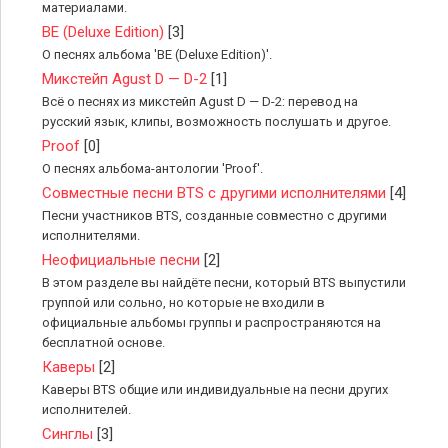
материалами.
BE (Deluxe Edition)
[3]
О песнях альбома 'BE (Deluxe Edition)'.
Микстейп Agust D — D-2
[1]
Всё о песнях из микстейп Agust D — D-2: перевод на
русский язык, клипы, возможность послушать и другое.
Proof
[0]
О песнях альбома-антологии 'Proof'.
Совместные песни BTS с другими исполнителями
[4]
Песни участников BTS, созданные совместно с другими
исполнителями.
Неофициальные песни
[2]
В этом разделе вы найдёте песни, который BTS выпустили
группой или сольно, но которые не входили в
официальные альбомы группы и распространяются на
бесплатной основе.
Каверы
[2]
Каверы BTS общие или индивидуальные на песни других
исполнителей.
Синглы
[3]