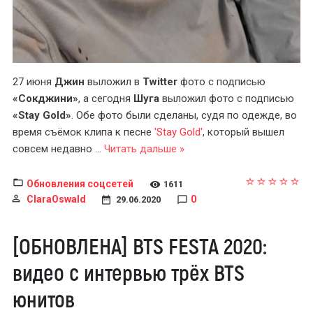
27 июня
Джин
выложил в
Twitter
фото с подписью
«Сокджини»
, а сегодня
Шуга
выложил фото с подписью
«Stay Gold»
. Обе фото были сделаны, судя по одежде, во
время съёмок клипа к песне
'Stay Gold'
, который вышел
совсем недавно
...
Читать дальше »
Обновления соцсетей
1611
ClaraOswald
0
29.06.2020
[ОБНОВЛЕНА] BTS FESTA 2020:
видео с интервью трёх BTS
юнитов