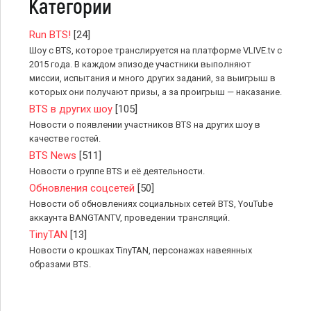
Категории
Run BTS!
[24]
Шоу с BTS, которое транслируется на платформе VLIVE.tv с
2015 года. В каждом эпизоде участники выполняют
миссии, испытания и много других заданий, за выигрыш в
которых они получают призы, а за проигрыш — наказание.
BTS в других шоу
[105]
Новости о появлении участников BTS на других шоу в
качестве гостей.
BTS News
[511]
Новости о группе BTS и её деятельности.
Обновления соцсетей
[50]
Новости об обновлениях социальных сетей BTS, YouTube
аккаунта BANGTANTV, проведении трансляций.
TinyTAN
[13]
Новости о крошках TinyTAN, персонажах навеянных
образами BTS.