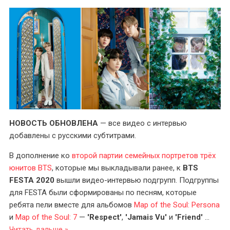
НОВОСТЬ ОБНОВЛЕНА
— все видео с интервью
добавлены с русскими субтитрами.
В дополнение ко
второй партии семейных портретов трёх
юнитов BTS
, которые мы выкладывали ранее, к
BTS
FESTA 2020
вышли видео-интервью подгрупп. Подгруппы
для FESTA были сформированы по песням, которые
ребята пели вместе для альбомов
Map of the Soul: Persona
и
Map of the Soul: 7
—
'Respect'
,
'Jamais Vu'
и
'Friend'
...
Читать дальше »