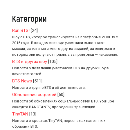
Категории
Run BTS!
[24]
Шоу с BTS, которое транслируется на платформе VLIVE.tv с
2015 года. В каждом эпизоде участники выполняют
миссии, испытания и много других заданий, за выигрыш в
которых они получают призы, а за проигрыш — наказание.
BTS в других шоу
[105]
Новости о появлении участников BTS на других шоу в
качестве гостей.
BTS News
[511]
Новости о группе BTS и её деятельности.
Обновления соцсетей
[50]
Новости об обновлениях социальных сетей BTS, YouTube
аккаунта BANGTANTV, проведении трансляций.
TinyTAN
[13]
Новости о крошках TinyTAN, персонажах навеянных
образами BTS.