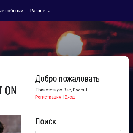
ие событий
Разное
keyboard_arrow_down
Добро пожаловать
T ON
Приветствую Вас
,
Гость
!
Регистрация
|
Вход
Поиск