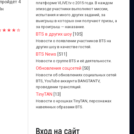
 пройдёт 4
платформе VLIVE.tv с 2015 года. В каждом
Он
эпизоде участники выполняют миссии,
испытания и много других заданий, за
выигрыш в которых они получают призы, а
за проигрыш — наказание.
BTS в других шоу
[105]
Новости о появлении участников BTS на
других шоу в качестве гостей.
BTS News
[511]
Новости о группе BTS и её деятельности.
Обновления соцсетей
[50]
Новости об обновлениях социальных сетей
BTS, YouTube аккаунта BANGTANTV,
проведении трансляций.
TinyTAN
[13]
Новости о крошках TinyTAN, персонажах
навеянных образами BTS.
Вход на сайт