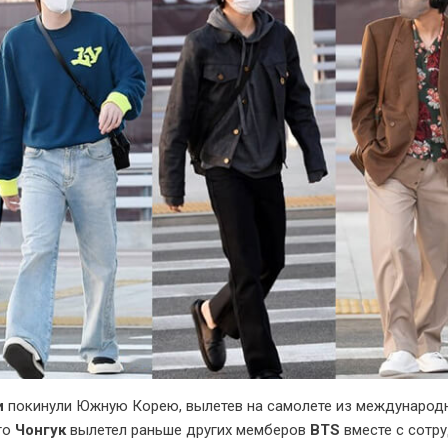
и
покинули Южную Корею, вылетев на самолете из международ
то
Чонгук
вылетел раньше других мемберов
BTS
вместе с сотр