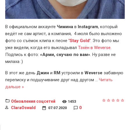
В официальном аккаунте
Чимина
в
Instagram
, который
ведёт не сам артист, а компания, 4 июля было выложено
фото со съёмок клипа к песне
'Stay Gold'
. Это фото мы
уже видели, когда его выкладывал
Тэхён в Weverse
.
Подпись к фото:
«Арми, скучаю по вам»
. Ну разве не
милаха :)
В этот же день
Джин
и
RM
устроили в
Weverse
забавную
переписку и подшучивание друг над другом
...
Читать
дальше »
Обновления соцсетей
1453
ClaraOswald
0
07.07.2020