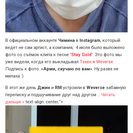
В официальном аккаунте
Чимина
в
Instagram
, который
ведёт не сам артист, а компания, 4 июля было выложено
фото со съёмок клипа к песне
'Stay Gold'
. Это фото мы
уже видели, когда его выкладывал
Тэхён в Weverse
.
Подпись к фото:
«Арми, скучаю по вам»
. Ну разве не
милаха :)
В этот же день
Джин
и
RM
устроили в
Weverse
забавную
переписку и подшучивание друг над другом
...
Читать
дальше »
text-align: center;">