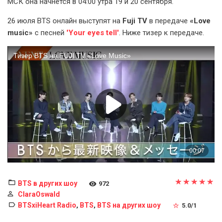
МСК она начнётся в 04:00 утра 19 и 20 сентября.
26 июля BTS онлайн выступят на
Fuji TV
в передаче
«Love
music»
с песней
'Your eyes tell'
. Ниже тизер к передаче.
BTS в других шоу
972
ClaraOswald
BTSxiHeart Radio
BTS
BTS на других шоу
,
,
5.0
/
1