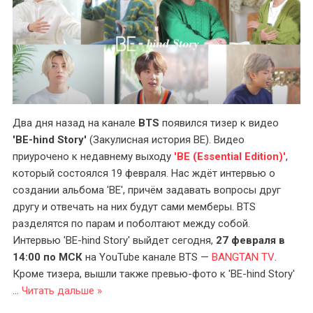
Два дня назад на канале
BTS
появился тизер к видео
'BE-hind Story'
(Закулисная история BE). Видео
приурочено к недавнему выходу
'BE (Essential Edition)'
,
который состоялся 19 февраля. Нас ждёт интервью о
создании альбома 'BE', причём задавать вопросы друг
другу и отвечать на них будут сами мемберы. BTS
разделятся по парам и поболтают между собой.
Интервью 'BE-hind Story' выйдет сегодня,
27 февраля в
14:00 по МСК
на YouTube канале BTS —
BANGTAN TV
.
Кроме тизера, вышли также превью-фото к 'BE-hind Story'
...
Читать дальше »