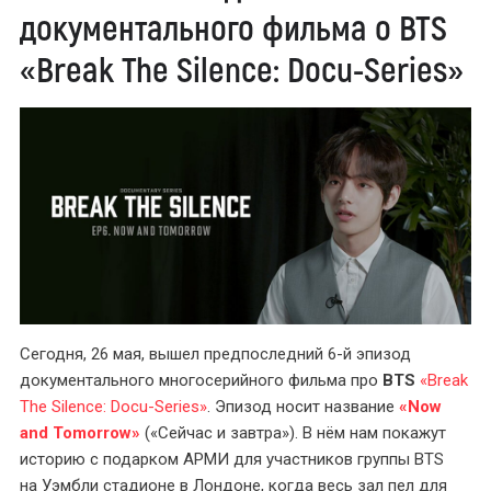
документального фильма о BTS
«Break The Silence: Docu-Series»
Сегодня, 26 мая, вышел предпоследний 6-й эпизод
документального многосерийного фильма про
BTS
«Break
The Silence: Docu-Series»
. Эпизод носит название
«Now
and Tomorrow»
(«Сейчас и завтра»). В нём нам покажут
историю с подарком АРМИ для участников группы BTS
на Уэмбли стадионе в Лондоне, когда весь зал пел для