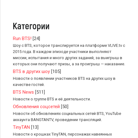
Категории
Run BTS!
[24]
Шоу с BTS, которое транслируется на платформе VLIVE.tv с
2015 года. В каждом эпизоде участники выполняют
миссии, испытания и много других заданий, за выигрыш в
которых они получают призы, а за проигрыш — наказание.
BTS в других шоу
[105]
Новости о появлении участников BTS на других шоу в
качестве гостей.
BTS News
[511]
Новости о группе BTS и её деятельности.
Обновления соцсетей
[50]
Новости об обновлениях социальных сетей BTS, YouTube
аккаунта BANGTANTV, проведении трансляций.
TinyTAN
[13]
Новости о крошках TinyTAN, персонажах навеянных