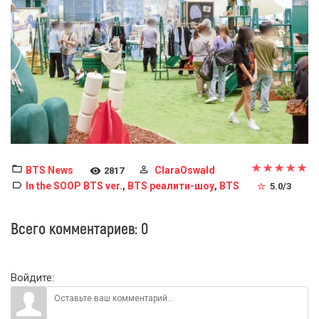
BTS News
ClaraOswald
2817
In the SOOP BTS ver.
BTS реалити-шоу
BTS
,
,
5.0
/
3
Всего комментариев
:
0
Войдите: