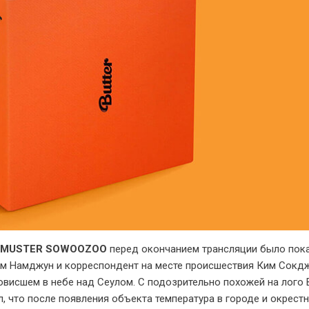
1 MUSTER SOWOOZOO
перед окончанием трансляции было пок
им Намджун и корреспондент на месте происшествия Ким Сокд
висшем в небе над Сеулом. С подозрительно похожей на лого 
, что после появления объекта температура в городе и окрест