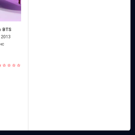
ео
BTS
 2013
нс