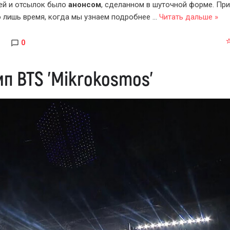
чей и отсылок было
анонсом
, сделанном в шуточной форме. При
о лишь время, когда мы узнаем подробнее
...
Читать дальше »
0
ип BTS 'Mikrokosmos'