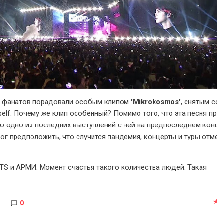
, фанатов порадовали особым клипом
'Mikrokosmos'
, снятым с
rself. Почему же клип особенный? Помимо того, что эта песня п
ло одно из последних выступлений с ней на предпоследнем кон
 мог предположить, что случится пандемия, концерты и туры отм
BTS и АРМИ. Момент счастья такого количества людей. Такая
0