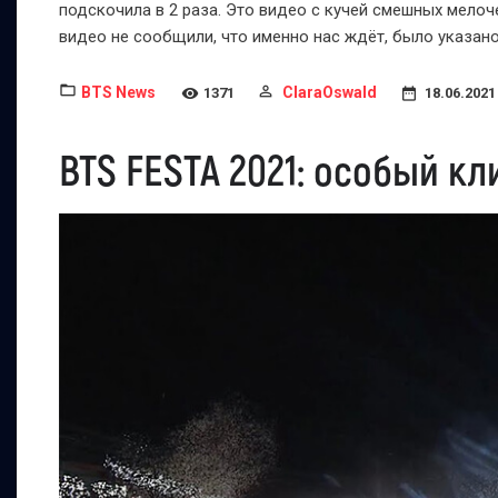
подскочила в 2 раза. Это видео с кучей смешных мело
видео не сообщили, что именно нас ждёт, было указан
BTS News
ClaraOswald
1371
18.06.2021
BTS FESTA 2021: особый кл