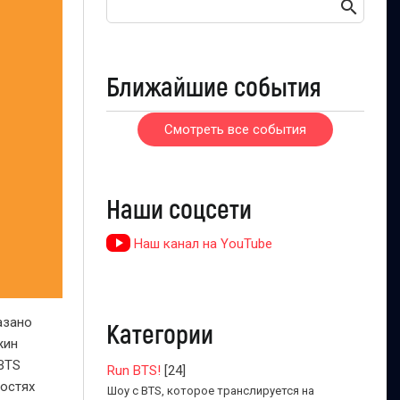
Ближайшие события
Смотреть все события
Наши соцсети
Наш канал на YouTube
азано
Категории
жин
BTS
Run BTS!
[24]
ностях
Шоу с BTS, которое транслируется на