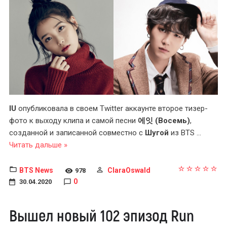
IU
опубликовала в своем Twitter аккаунте второе тизер-
фото к выходу клипа и самой песни
에잇 (Восемь)
,
созданной и записанной совместно с
Шугой
из BTS
...
Читать дальше »
BTS News
ClaraOswald
978
0
30.04.2020
Вышел новый 102 эпизод Run