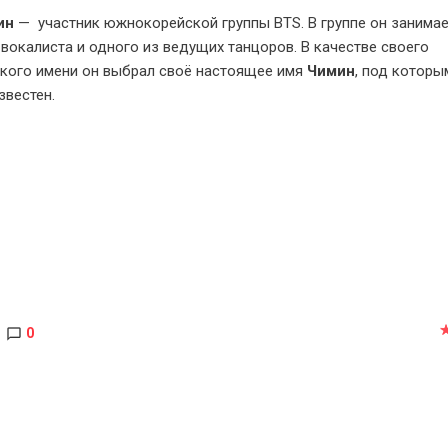
ин
— участник южнокорейской группы BTS. В группе он занима
вокалиста и одного из ведущих танцоров. В качестве своего
кого имени он выбрал своё настоящее имя
Чимин
, под котор
известен.
0