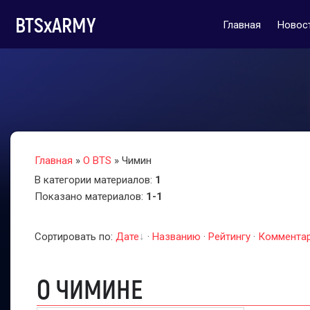
BTSxARMY
Главная
Новос
Главная
»
О BTS
» Чимин
В категории материалов
:
1
Показано материалов
:
1-1
Сортировать по
:
Дате
·
Названию
·
Рейтингу
·
Коммента
О ЧИМИНЕ