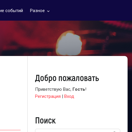
ие событий
Разное
keyboard_arrow_down
Добро пожаловать
Приветствую Вас
,
Гость
!
Регистрация
|
Вход
Поиск