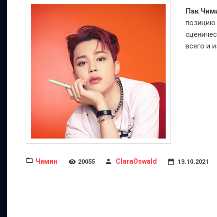
Пак Чим
позицию 
сценичес
всего и 
Чимин
ClaraOswald
20055
13.10.2021