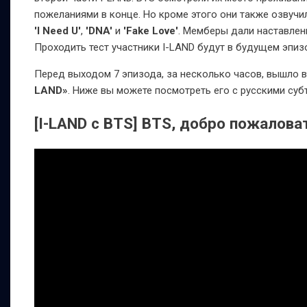
пожеланиями в конце. Но кроме этого они также озвучил
'I Need U'
,
'DNA'
и
'Fake Love'
. Мемберы дали наставлен
Проходить тест участники I-LAND будут в будущем эпиз
Перед выходом 7 эпизода, за несколько часов, вышло 
LAND»
. Ниже вы можете посмотреть его с русскими суб
[I-LAND с BTS] BTS, добро пожаловать