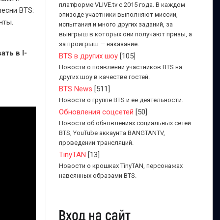
платформе VLIVE.tv с 2015 года. В каждом
песни BTS:
эпизоде участники выполняют миссии,
нты.
испытания и много других заданий, за
выигрыш в которых они получают призы, а
за проигрыш — наказание.
ть в I-
BTS в других шоу
[105]
Новости о появлении участников BTS на
других шоу в качестве гостей.
BTS News
[511]
Новости о группе BTS и её деятельности.
Обновления соцсетей
[50]
Новости об обновлениях социальных сетей
BTS, YouTube аккаунта BANGTANTV,
проведении трансляций.
TinyTAN
[13]
Новости о крошках TinyTAN, персонажах
навеянных образами BTS.
Вход на сайт