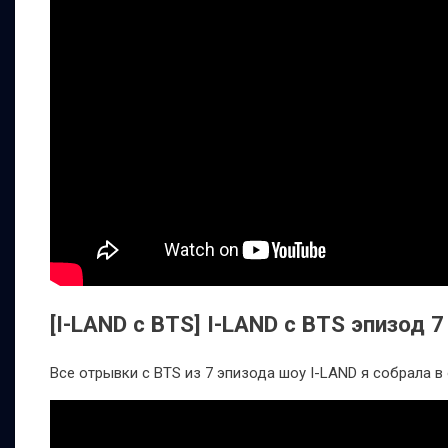
[I-LAND с BTS] I-LAND с BTS эпизод 7 
Все отрывки с BTS из 7 эпизода шоу I-LAND я собрала в