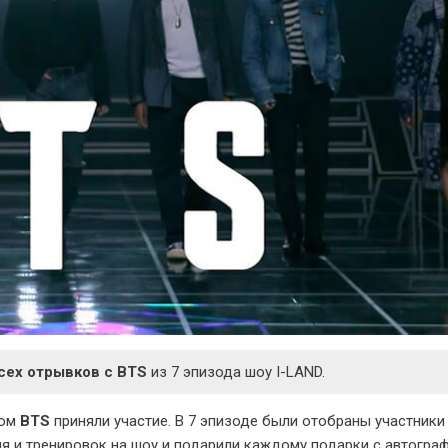
сех отрывков с BTS
из 7 эпизода шоу I-LAND.
ром
BTS
приняли участие. В 7 эпизоде были отобраны участники
ия и тренировок на шоу и подарили каждому подарки с автогра