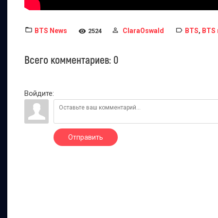
BTS News
ClaraOswald
BTS
BTS 
2524
,
Всего комментариев
:
0
Войдите:
Отправить