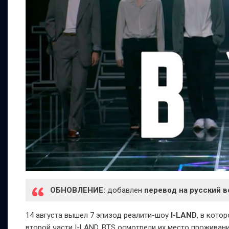
ОБНОВЛЕНИЕ:
добавлен
перевод на русский в
14 августа вышел 7 эпизод реалити-шоу
I-LAND
, в кото
второй части I-LAND. BTS осмотрели их место проживан