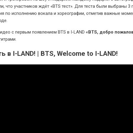
и, что участников ждёт «BTS тест». Для теста были выбраны 3 
ия по исполнению вокала и хореографии, отметив важные моме
оде.
видео с первым появлением BTS в I-LAND
«BTS, добро пожалова
титрами.
 в I-LAND! | BTS, Welcome to I-LAND!