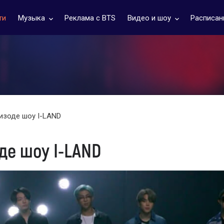
ти
Музыка
Реклама с BTS
Видео и шоу
Расписан
keyboard_arrow_down
keyboard_arrow_down
изоде шоу I-LAND
де шоу I-LAND