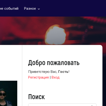
ие событий
Разное
keyboard_arrow_down
Добро пожаловать
Приветствую Вас
,
Гость
!
Регистрация
|
Вход
Поиск