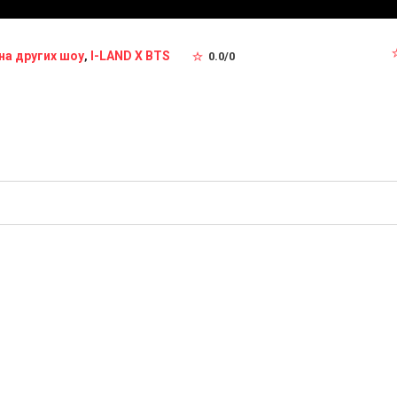
на других шоу
I-LAND X BTS
,
0.0
/
0